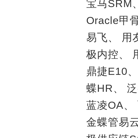
宝马SRM
Oracle
易飞、
用
极内控、
鼎捷E10
蝶HR、
泛
蓝凌OA、
金蝶管易