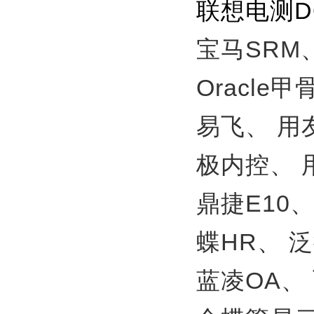
联想电测
宝马SRM
Oracle
易飞、
用
极内控、
鼎捷E10
蝶HR、
泛
蓝凌OA、