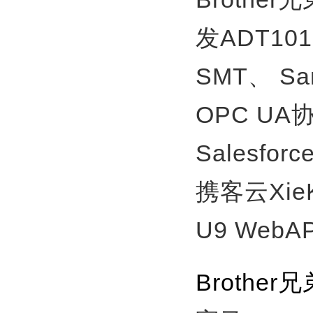
发ADT10
SMT、
S
OPC U
Salesfor
携客云Xie
U9 WebA
Broth