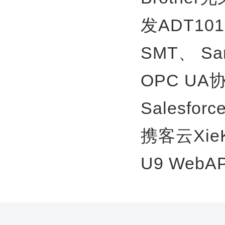
发ADT10
SMT、
S
OPC U
Salesfor
携客云Xie
U9 WebA