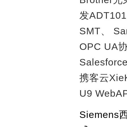
发ADT10
SMT、
S
OPC U
Salesfor
携客云Xie
U9 WebA
Siemen