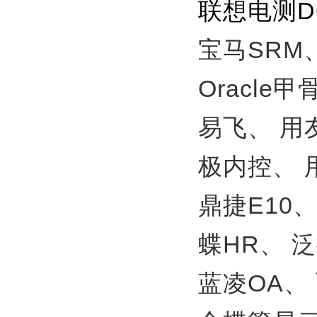
联想电测
宝马SRM
Oracle
易飞、
用
极内控、
鼎捷E10
蝶HR、
泛
蓝凌OA、