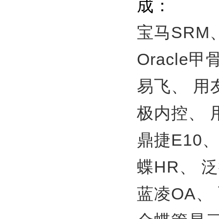
成：
宝马SRM
Oracle
易飞、
用
极内控、
鼎捷E10
蝶HR、
泛
蓝凌OA、