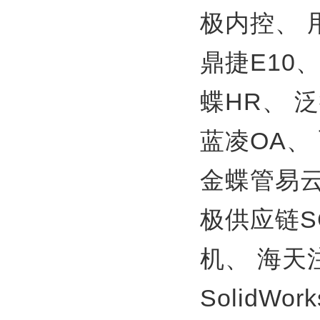
极内控、
鼎捷E10
蝶HR、
泛
蓝凌OA、
金蝶管易
极供应链S
机、
海天
SolidWor