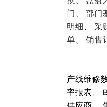
损
、
盘盈
门
、
部门
明细
、
采
单
、
销售
产线维修数
率报表、 
供应商、 