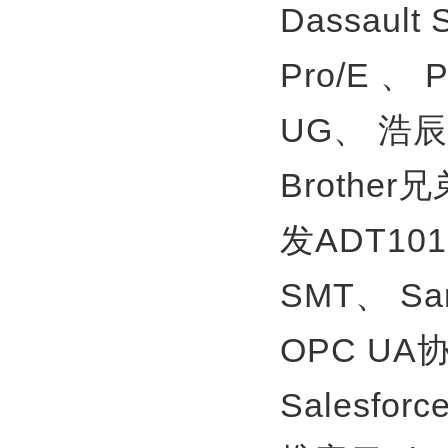
Dassault
Pro/E 、
UG、
浩辰
Brother
发ADT10
SMT、
S
OPC U
Salesfor