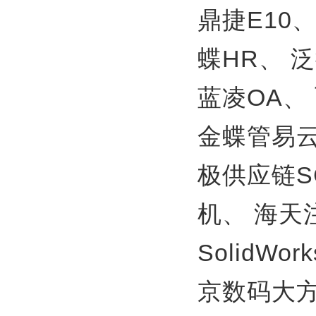
鼎捷E10
蝶HR、
泛
蓝凌OA、
金蝶管易
极供应链S
机、
海天
SolidWor
京数码大方