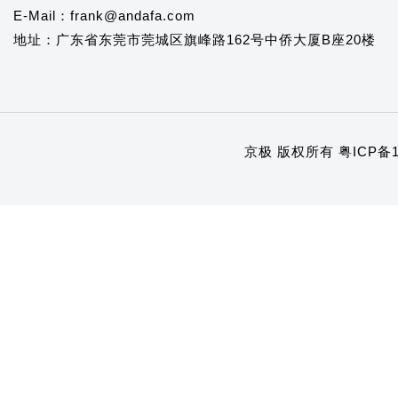
E-Mail：frank@andafa.com
地址：广东省东莞市莞城区旗峰路162号中侨大厦B座20楼
京极 版权所有
粤ICP备1
1
2
3
4
5
6
7
8
9
10
11
12
13
14
15
16
17
18
19
20
21