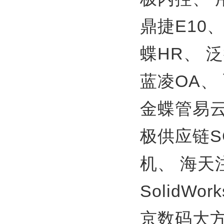
鼎捷E10
蝶HR、
泛
蓝凌OA、
金蝶管易
极供应链S
机、
海天
SolidWor
京数码大方