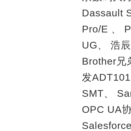
Dassault
Pro/E 、
UG、
浩辰
Brother
发ADT10
SMT、
S
OPC U
Salesfor