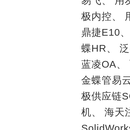
易飞、
用
极内控、
鼎捷E10
蝶HR、
泛
蓝凌OA、
金蝶管易
极供应链S
机、
海天
SolidWor