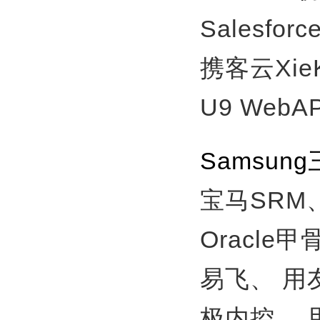
Salesfor
携客云Xie
U9 WebA
Samsu
宝马SRM
Oracle
易飞、
用
极内控、