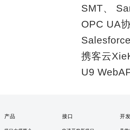
SMT、
S
OPC U
Salesfor
携客云Xie
U9 WebA
产品
接口
开