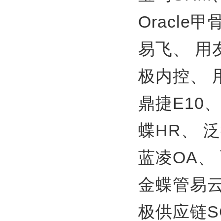
Oracle
易飞、
用
极内控、
鼎捷E10
蝶HR、
泛
蓝凌OA、
金蝶管易
极供应链S