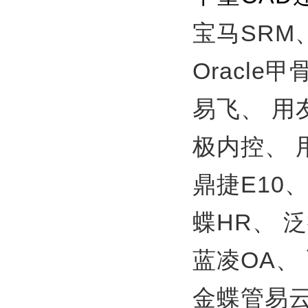
宝马SRM
Oracle
易飞、
用
极内控、
鼎捷E10
蝶HR、
泛
蓝凌OA、
金蝶管易