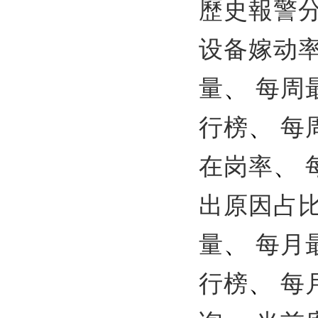
歷史報警
设备嫁动
量
、
每周
行榜
、
每
在岗率
、
出原因占
量
、
每月
行榜
、
每