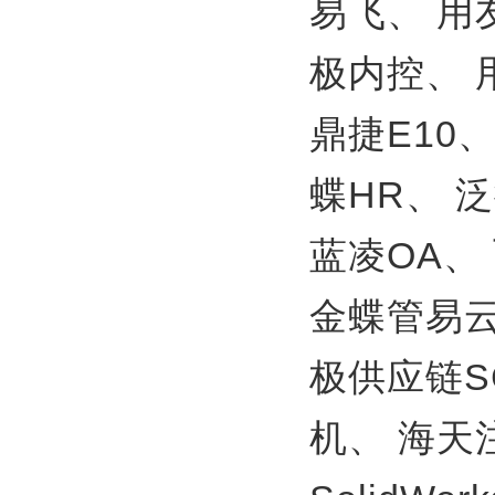
易飞、
用
极内控、
鼎捷E10
蝶HR、
泛
蓝凌OA、
金蝶管易
极供应链S
机、
海天