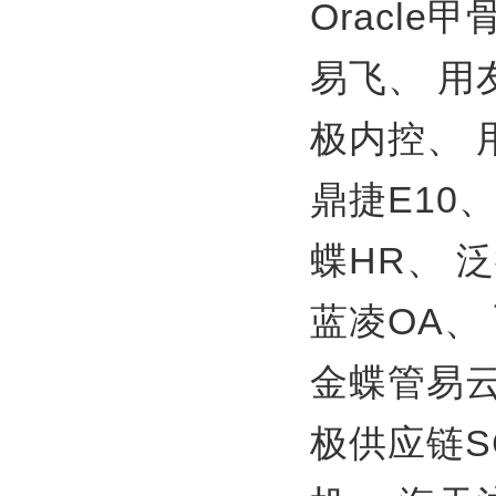
Oracle
易飞、
用
极内控、
鼎捷E10
蝶HR、
泛
蓝凌OA、
金蝶管易
极供应链S