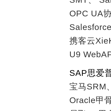
OPC U
Salesfor
携客云Xie
U9 WebA
SAP思爱
宝马SRM
Oracle