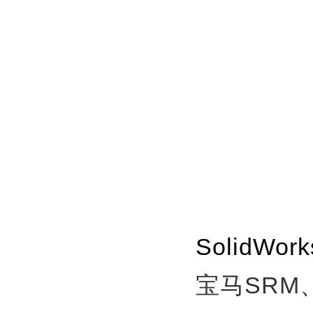
SolidW
宝马SRM