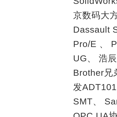
SolidWor
京数码大方
Dassault
Pro/E 、
UG、
浩辰
Brother
发ADT10
SMT、
S
OPC U