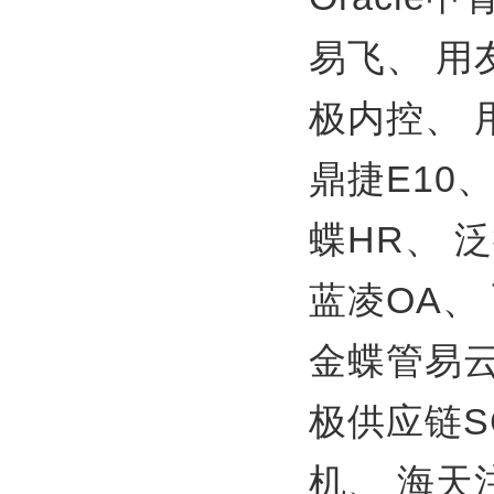
易飞、
用
极内控、
鼎捷E10
蝶HR、
泛
蓝凌OA、
金蝶管易
极供应链S
机、
海天