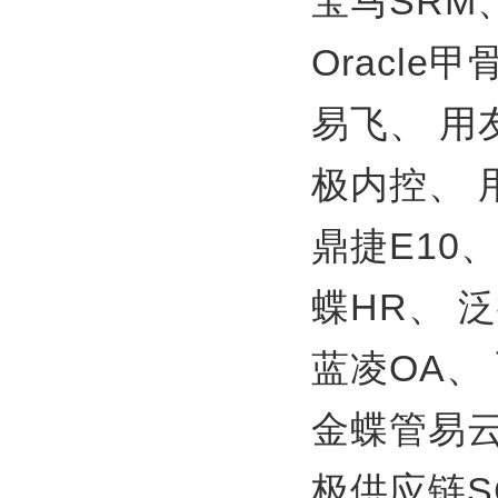
宝马SRM
Oracle
易飞、
用
极内控、
鼎捷E10
蝶HR、
泛
蓝凌OA、
金蝶管易
极供应链S